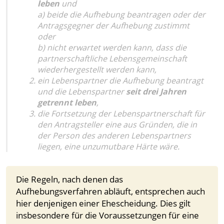
leben
und
a) beide die Aufhebung beantragen oder der
Antragsgegner der Aufhebung zustimmt
oder
b) nicht erwartet werden kann, dass die
partnerschaftliche Lebensgemeinschaft
wiederhergestellt werden kann,
ein Lebenspartner die Aufhebung beantragt
und die Lebenspartner
seit drei Jahren
getrennt leben
,
die Fortsetzung der Lebenspartnerschaft für
den Antragsteller eine aus Gründen, die in
der Person des anderen Lebenspartners
liegen, eine unzumutbare Härte wäre.
Die Regeln, nach denen das
Aufhebungsverfahren abläuft, entsprechen auch
hier denjenigen einer Ehescheidung. Dies gilt
insbesondere für die Voraussetzungen für eine