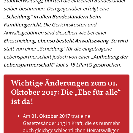
Stadtverwaltung), durften die einzelnen Bundesländer
selber bestimmen. Demgegenüber erfolgt eine
„Scheidung“ in allen Bundesländern beim
Familiengericht
. Die Gerichtskosten und
Anwaltsgebühren sind dieselben wie bei einer
Ehescheidung,
ebenso besteht Anwaltszwang
. So wird
statt von einer „Scheidung“ für die eingetragene
Lebenspartnerschaft jedoch von einer
„Aufhebung der
Lebenspartnerschaft“
laut § 15 LPartG gesprochen.
Wichtige Änderungen zum 01.
Oktober 2017: Die „Ehe für alle“
ist da!
Am
01. Oktober 2017
trat eine
Gesetzesänderung in Kraft, die es nunmehr
auch gleichgeschlechtlichen Heiratswilligen