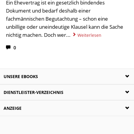
Ein Ehevertrag ist ein gesetzlich bindendes
Dokument und bedarf deshalb einer
fachmännischen Begutachtung – schon eine
unbillige oder uneindeutige Klausel kann die Sache
nichtig machen. Doch wer...
Weiterlesen
0
UNSERE EBOOKS
Ratgeber zur Scheidung
DIENSTLEISTER-VERZEICHNIS
Die häufigsten Fragen rund um die Trennung
beantwortet!
Scheidungsanwälte
ANZEIGE
Jetzt für nur 4,99€ als PDF laden
Familienberatungsstellen
Ratgeber zum Ehevertrag