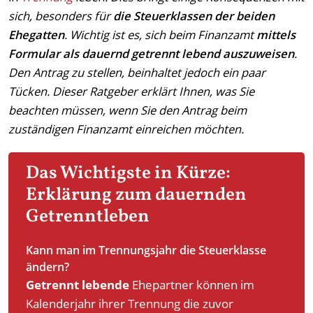
sich, besonders für
die Steuerklassen der beiden
Ehegatten
. Wichtig ist es, sich beim Finanzamt
mittels
Formular als dauernd getrennt lebend auszuweisen
.
Den Antrag zu stellen, beinhaltet jedoch ein paar
Tücken. Dieser Ratgeber erklärt Ihnen, was Sie
beachten müssen, wenn Sie den Antrag beim
zuständigen Finanzamt einreichen möchten.
Das Wichtigste in Kürze:
Erklärung zum dauernden
Getrenntleben
Kann man im Trennungsjahr die Steuerklasse
ändern?
Getrennt lebende
Ehepartner können im
Kalenderjahr ihrer Trennung die zuvor