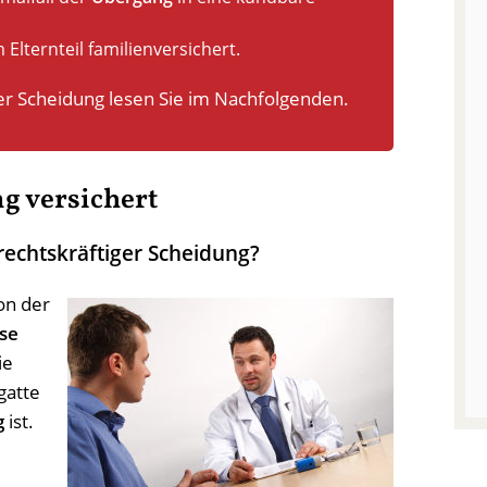
 Elternteil familienversichert.
r Scheidung lesen Sie im Nachfolgenden.
g versichert
rechtskräftiger Scheidung?
on der
se
ie
gatte
g
ist.