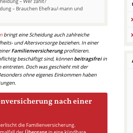
heidung – Wer zahlt?
idung – Brauchen Ehefrau/-mann und
n
bringt eine Scheidung auch zahlreiche
heits- und Altersvorsorge beziehen. In einer
einer
Familienversicherung
profitieren.
pflichtig beschäftigt sind, können
beitragsfrei
in
n eintreten. Doch was geschieht mit der
Besonders ohne eigenes Einkommen haben
tungen.
enversicherung nach einer
 erlischt die Familienversicherung.
malfall der
Übergang
in eine kündbare