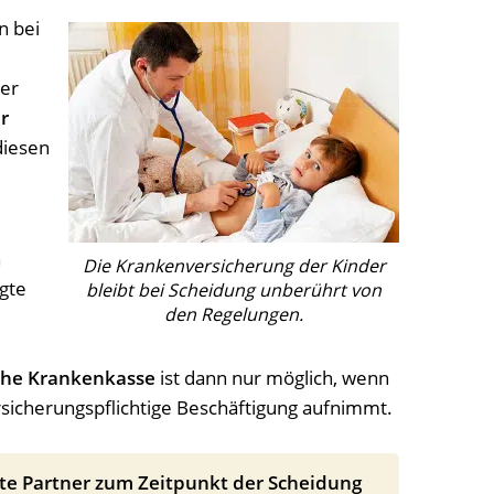
n bei
er
r
diesen
n
Die Krankenversicherung der Kinder
igte
bleibt bei Scheidung unberührt von
den Regelungen.
iche Krankenkasse
ist dann nur möglich, wenn
ersicherungspflichtige Beschäftigung aufnimmt.
rte Partner zum Zeitpunkt der Scheidung