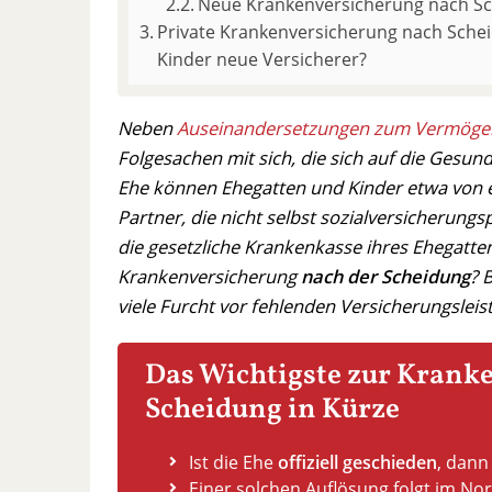
Neue Krankenversicherung nach Sc
Private Krankenversicherung nach Sche
Kinder neue Versicherer?
Neben
Auseinandersetzungen zum Vermöge
Folgesachen mit sich, die sich auf die Gesund
Ehe können Ehegatten und Kinder etwa von 
Partner, die nicht selbst sozialversicherungs
die gesetzliche Krankenkasse ihres Ehegatte
Krankenversicherung
nach der Scheidung
? 
viele Furcht vor fehlenden Versicherungsleis
Das Wichtigste zur Krank
Scheidung in Kürze
Ist die Ehe
offiziell geschieden
, dann
Einer solchen Auflösung folgt im Nor