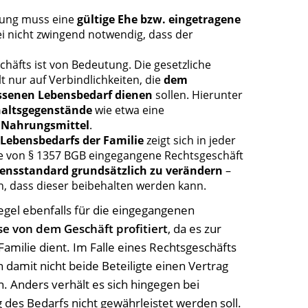
nung muss eine
gültige Ehe bzw. eingetragene
ei nicht zwingend notwendig, dass der
äfts ist von Bedeutung. Die gesetzliche
 nur auf Verbindlichkeiten, die
dem
senen Lebensbedarf dienen
sollen. Hierunter
haltsgegenstände
wie etwa eine
r
Nahrungsmittel
.
Lebensbedarfs der Familie
zeigt sich in jeder
ge von § 1357 BGB eingegangene Rechtsgeschäft
bensstandard grundsätzlich zu verändern
–
n, dass dieser beibehalten werden kann.
 Regel ebenfalls für die eingegangenen
se von dem Geschäft profitiert
, da es zur
milie dient. Im Falle eines Rechtsgeschäfts
damit nicht beide Beteiligte einen Vertrag
. Anders verhält es sich hingegen bei
g des Bedarfs nicht gewährleistet werden soll.