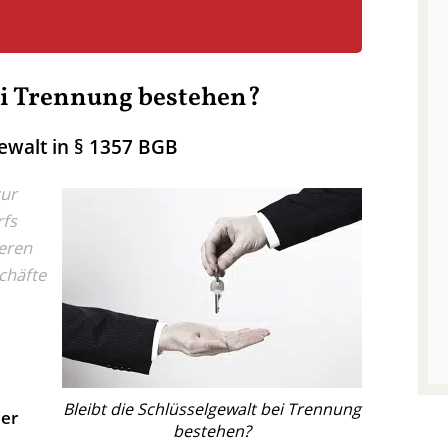
bei Trennung bestehen?
ewalt in § 1357 BGB
zur
fs
deren
chäfte
Bleibt die Schlüsselgewalt bei Trennung
der
bestehen?