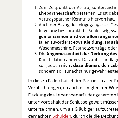
Zum Zeitpunkt der Vertragsunterzeich
Ehepartnerschaft
bestehen. Es ist dab
Vertragspartner Kenntnis hiervon hat.
Auch der Bezug des eingegangenen Gesch
Regelung beschränkt die Schlüsselgewalt
gemeinsamen und vor allem angemes
fallen zuvorderst etwa
Kleidung, Haus
Waschmaschine, Festnetzverträge ode
Die
Angemessenheit der Deckung des 
Konstellation anders. Das auf Grundla
soll jedoch
nicht dazu dienen, den Le
sondern soll zunächst nur gewährleiste
In diesen Fällen haftet der Partner in aller
Verpflichtungen, da auch er
in gleicher Wei
Deckung des Lebensbedarfs der gesamten Fa
unter Vorbehalt der Schlüsselgewalt müssen 
unterzeichnen, um als Gläubiger aufzutreten
gemachten
Schulden
, durch die die Deckun