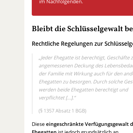
im Nachfolgenden.
Bleibt die Schlüsselgewalt 
Rechtliche Regelungen zur Schlüsselg
„Jeder Ehegatte ist berechtigt, Geschäfte 
angemessenen Deckung des Lebensbedar
der Familie mit Wirkung auch für den an
Ehegatten zu besorgen. Durch solche Ges
werden beide Ehegatten berechtigt und
verpflichtet […].“
(§ 1357 Absatz 1 BGB)
Diese
eingeschränkte Verfügungsgewalt 
Ehegatten
ist jedoch grundsätzlich an