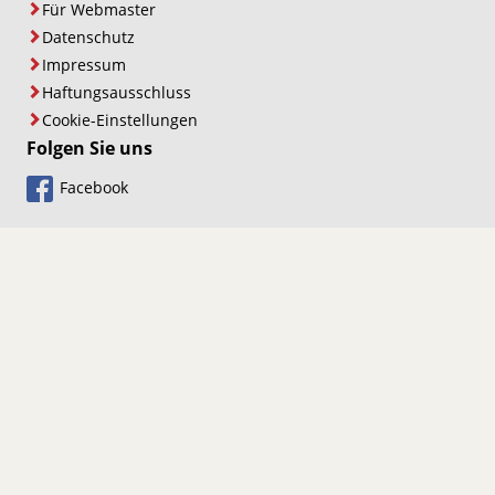
Für Webmaster
Datenschutz
Impressum
Haftungsausschluss
Cookie-Einstellungen
Folgen Sie uns
Facebook