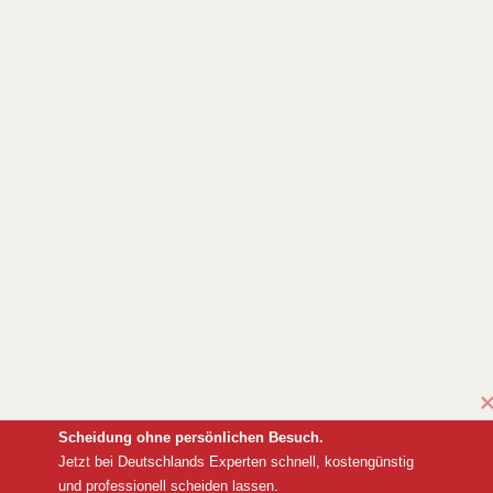
Scheidung ohne persönlichen Besuch.
Jetzt bei Deutschlands Experten schnell, kostengünstig 
und professionell scheiden lassen.