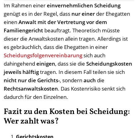
Im Rahmen einer
einvernehmlichen Scheidung
genügt es in der Regel, dass
nur einer
der Ehegatten
einen
Anwalt mit der Vertretung vor dem
Familiengericht
beauftragt. Theoretisch müsste
dieser die Anwaltskosten allein tragen. Allerdings ist
es gebräuchlich, dass die Ehegatten in einer
Scheidungsfolgenvereinbarung
sich auch
dahingehend
einigen
, dass sie die
Scheidungskosten
jeweils hälftig
tragen. In diesem Fall teilen sie sich
nicht nur die Gerichts-
, sondern
auch
die
Rechtsanwaltskosten
. Das Kostenrisiko senkt sich
dadurch für den Einzelnen.
Fazit zu den Kosten bei Scheidung:
Wer zahlt was?
Gerichtskosten