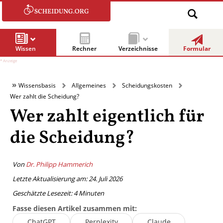
Wissen
Rechner
Verzeichnisse
Formular
Wissensbasis
Allgemeines
Scheidungskosten
Wer zahlt die Scheidung?
Wer zahlt eigentlich für
die Scheidung?
Von
Dr. Philipp Hammerich
Letzte Aktualisierung am: 24. Juli 2026
Geschätzte Lesezeit:
4
Minuten
Fasse diesen Artikel zusammen mit:
ChatGPT
Perplexity
Claude