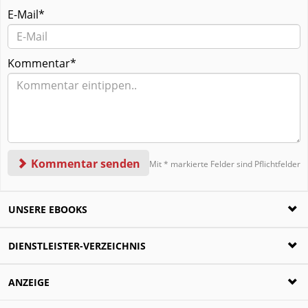
E-Mail*
Kommentar*
Kommentar senden
Mit * markierte Felder sind Pflichtfelder
UNSERE EBOOKS
Ratgeber zur Scheidung
DIENSTLEISTER-VERZEICHNIS
Die häufigsten Fragen rund um die Trennung
beantwortet!
Scheidungsanwälte
ANZEIGE
Jetzt für nur 4,99€ als PDF laden