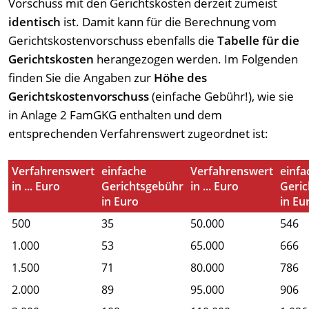
Vorschuss mit den Gerichtskosten derzeit zumeist
identisch
ist. Damit kann für die Berechnung vom
Gerichtskostenvorschuss ebenfalls die
Tabelle für die
Gerichtskosten
herangezogen werden. Im Folgenden
finden Sie die Angaben zur
Höhe des
Gerichtskostenvorschuss
(einfache Gebühr!), wie sie
in Anlage 2 FamGKG enthalten und dem
entsprechenden Verfahrenswert zugeordnet ist:
Verfahrenswert
einfache
Verfahrenswert
einfa
in ... Euro
Gerichtsgebühr
in ... Euro
Geri
in Euro
in Eu
500
35
50.000
546
1.000
53
65.000
666
1.500
71
80.000
786
2.000
89
95.000
906