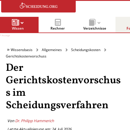
Wissen
Rechner
Verzeichnisse
F
Wissensbasis
Allgemeines
Scheidungskosten
Gerichtskostenvorschuss
Der
Gerichtskostenvorschus
s im
Scheidungsverfahren
Von
Dr. Philipp Hammerich
Letzte Aktualisierung am: 24. Juli 2026