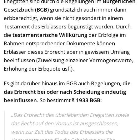
Ehegatten sind durch die Regelungen im
Bürgerlichen
Gesetzbuch (BGB)
grundsätzlich auch immer dann
erbberechtigt, wenn sie nicht gesondert in einem
Testament des Erblassers begünstigt wurden. Durch
die
testamentarische Willkürung
der Erbfolge im
Rahmen entsprechender Dokumente können
Erblasser dieses Erbrecht aber in gewissem Umfang
beeinflussen (Zuweisung einzelner Vermögenswerte,
Erhöhung der Erbquote usf.).
Es gibt darüber hinaus im BGB auch Regelungen,
die
das Erbrecht bei oder nach Scheidung eindeutig
beeinflussen
. So bestimmt
§ 1933 BGB:
„Das Erbrecht des überlebenden Ehegatten sowie
das Recht auf den Voraus ist ausgeschlossen,
wenn zur Zeit des Todes des Erblassers die