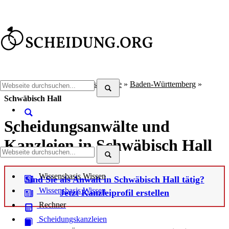
Scheidung.org
»
Scheidungsanwälte
»
Baden-Württemberg
»
Schwäbisch Hall
Scheidungsanwälte und
Kanzleien in Schwäbisch Hall
Wissensbasis
Wissen
Sind Sie als Anwalt in Schwäbisch Hall tätig?
Wissensbasis
Wissen
Jetzt Kanzleiprofil erstellen
Rechner
Scheidungskanzleien