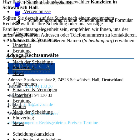
Hier finden Sie eine Übersicht ausgewählter
Kanzleien in
Familienberatungsstellen
Schwäbisch Hall
.
Verzeichnisse
Sollten Sie derzeit auf der Suche nach einem geeignetem
» Scheidungsantrag Online
Scheidungsantrag
Formular
Rechtsanwalt für Ihre Scheidung oder una sonstige
Familienrechtsangelegenheit sein, empfehlen wir Ihnen, una der
Allgemeines
unten aufgeführten Adressen oder Telefonnummern zu kontaktieren.
Finanzen & Vermögen
Sie können dabei gerne unseren Namen (
Scheidung.org
) erwähnen.
Unterhalt
Beratung
Advoca Rechtsanwälte
Kinder
Nach der Scheidung
Ehevertrag
News
Adresse:
Sparkassenplatz 8, 74523 Schwäbisch Hall, Deutschland
Allgemeines
Telefon
0791 94 130 30
Finanzen & Vermögen
Unterhalt
Telefax
0791 94 130 33
Beratung
E-Mail
info@advoca.de
Kinder
Nach der Scheidung
Webseite
https://advoca.de/
Ehevertrag
» Bewertungen
» Rechtsgebiete
» Preise
» Termine
News
Scheidungskanzleien
Familienberatungsstellen