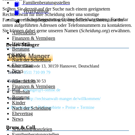
Familienberatungsstellen
Sollten Sie derzeit auf der Suche nach einem geeignetem
Verzeichnisse
Rechtsanwalt für Ihre Scheidung oder una sonstige
» Scheidungsantrag Online
Scheidungsantrag
Formular
Familienrechtsangelegenheit sein, empfehlen wir Ihnen, una der
unten aufgeführten Adressen oder Telefonnummern zu kontaktieren.
Sie können dabei gerne unseren Namen (
Scheidung.org
) erwähnen.
Allgemeines
Finanzen & Vermögen
Unterhalt
Detlev Manger
Beratung
Kinder
Nach der Scheidung
Ehevertrag
Adresse:
Goseriede 13, 30159 Hannover, Deutschland
News
Telefon
0511 710 09 79
Allgemeines
Telefax
511 70 30 53
Finanzen & Vermögen
E-Mail
dmanger@t-online.de
Unterhalt
Beratung
Webseite
http://rechtsanwalt-manger.de/willkommen/
Kinder
» Bewertungen
» Rechtsgebiete
» Preise
» Termine
Nach der Scheidung
Ehevertrag
News
Bruns & Coll.
Scheidungskanzleien
Familienberatungsstellen