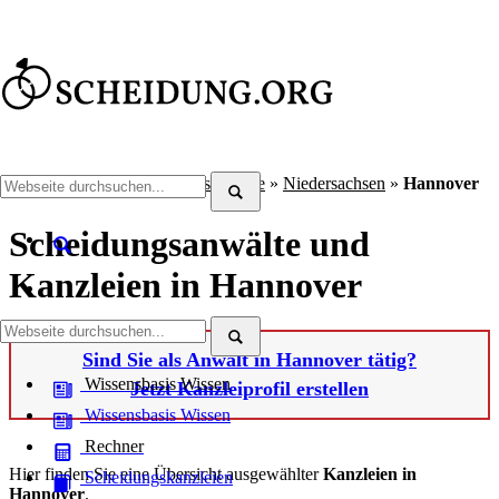
Scheidung.org
»
Scheidungsanwälte
»
Niedersachsen
»
Hannover
Scheidungsanwälte und
Kanzleien in Hannover
Sind Sie als Anwalt in Hannover tätig?
Wissensbasis
Wissen
Jetzt Kanzleiprofil erstellen
Wissensbasis
Wissen
Rechner
Hier finden Sie eine Übersicht ausgewählter
Kanzleien in
Scheidungskanzleien
Hannover
.