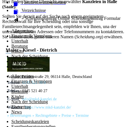
Hier finden Sie eine Übersicht ausgewählter
Kanzleien in Halle
Familienberatungsstellen
(Saale)
.
Verzeichnisse
Sollten Sie derzeit auf der Suche nach einem geeignetem
» Scheidungsantrag Online
Scheidungsantrag
Formular
Rechtsanwalt für Ihre Scheidung oder una sonstige
Familienrechtsangelegenheit sein, empfehlen wir Ihnen, una der
Allgemeines
unten aufgeführten Adressen oder Telefonnummern zu kontaktieren.
Finanzen & Vermögen
Sie können dabei gerne unseren Namen (
Scheidung.org
) erwähnen.
Unterhalt
Beratung
Maier - Kiesel - Dietrich
Kinder
Nach der Scheidung
Ehevertrag
News
Allgemeines
Adresse:
Friedenstraße 29, 06114 Halle, Deutschland
Finanzen & Vermögen
Telefon
0345 521 40 0
Unterhalt
Telefax
0345 521 40 27
Beratung
Kinder
E-Mail
info@mkd-kanzlei.de
Nach der Scheidung
Ehevertrag
Webseite
https://www.mkd-kanzlei.de/
News
» Bewertungen
» Rechtsgebiete
» Preise
» Termine
Scheidungskanzleien
Familienberatungsstellen