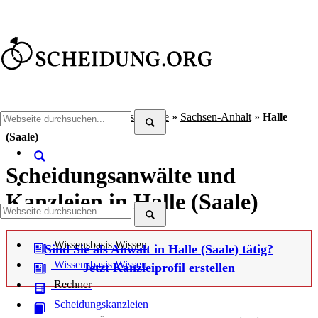
Scheidung.org
»
Scheidungsanwälte
»
Sachsen-Anhalt
»
Halle
(Saale)
Scheidungsanwälte und
Kanzleien in Halle (Saale)
Wissensbasis
Wissen
Sind Sie als Anwalt in Halle (Saale) tätig?
Wissensbasis
Wissen
Jetzt Kanzleiprofil erstellen
Rechner
Scheidungskanzleien