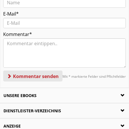
E-Mail*
Kommentar*
Kommentar senden
Mit * markierte Felder sind Pflichtfelder
UNSERE EBOOKS
Ratgeber zur Scheidung
DIENSTLEISTER-VERZEICHNIS
Die häufigsten Fragen rund um die Trennung
beantwortet!
Scheidungsanwälte
ANZEIGE