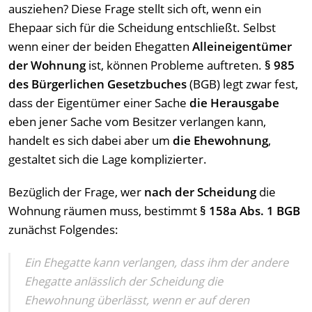
ausziehen? Diese Frage stellt sich oft, wenn ein
Ehepaar sich für die Scheidung entschließt. Selbst
wenn einer der beiden Ehegatten
Alleineigentümer
der Wohnung
ist, können Probleme auftreten.
§ 985
des Bürgerlichen Gesetzbuches
(BGB) legt zwar fest,
dass der Eigentümer einer Sache
die Herausgabe
eben jener Sache vom Besitzer verlangen kann,
handelt es sich dabei aber um
die Ehewohnung
,
gestaltet sich die Lage komplizierter.
Bezüglich der Frage, wer
nach der Scheidung
die
Wohnung räumen muss, bestimmt
§ 158a Abs. 1 BGB
zunächst Folgendes:
Ein Ehegatte kann verlangen, dass ihm der andere
Ehegatte anlässlich der Scheidung die
Ehewohnung überlässt, wenn er auf deren