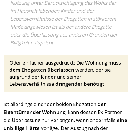
Nutzung unter Berücksichtigung des Wohls der
im Haushalt lebenden Kinder und der
Lebensverhältnisse der Ehegatten in stärkerem
Maße angewiesen ist als der andere Ehegatte
oder die Überlassung aus anderen Gründen der
Billigkeit entspricht.
Oder einfacher ausgedrückt: Die Wohnung muss
dem Ehegatten überlassen
werden, der sie
aufgrund der Kinder und seiner
Lebensverhältnisse
dringender benötigt
.
Ist allerdings einer der beiden Ehegatten
der
Eigentümer der Wohnung
, kann dessen Ex-Partner
die Überlassung nur verlangen, wenn andernfalls
eine
unbillige Härte
vorläge. Der Auszug nach der