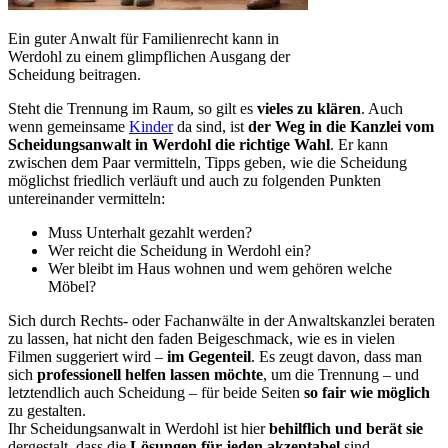
Ein guter Anwalt für Familienrecht kann in
Werdohl zu einem glimpflichen Ausgang der
Scheidung beitragen.
Steht die Trennung im Raum, so gilt es
vieles zu klären
. Auch
wenn gemeinsame
Kinder
da sind, ist
der Weg in die Kanzlei vom
Scheidungsanwalt in Werdohl die richtige Wahl
. Er kann
zwischen dem Paar vermitteln, Tipps geben, wie die Scheidung
möglichst friedlich verläuft und auch zu folgenden Punkten
untereinander vermitteln:
Muss Unterhalt gezahlt werden?
Wer reicht die Scheidung in Werdohl ein?
Wer bleibt im Haus wohnen und wem gehören welche
Möbel?
Sich durch Rechts- oder Fachanwälte in der Anwaltskanzlei beraten
zu lassen, hat nicht den faden Beigeschmack, wie es in vielen
Filmen suggeriert wird –
im Gegenteil
. Es zeugt davon, dass man
sich
professionell helfen lassen möchte
, um die Trennung – und
letztendlich auch Scheidung – für beide Seiten
so fair wie möglich
zu gestalten.
Ihr Scheidungsanwalt in Werdohl ist hier
behilflich und berät sie
dergestalt, dass die
Lösungen für jeden akzeptabel
sind.