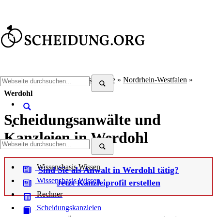
Scheidung.org
»
Scheidungsanwälte
»
Nordrhein-Westfalen
»
Werdohl
Scheidungsanwälte und
Kanzleien in Werdohl
Wissensbasis
Wissen
Sind Sie als Anwalt in Werdohl tätig?
Wissensbasis
Wissen
Jetzt Kanzleiprofil erstellen
Rechner
Scheidungskanzleien