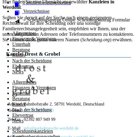
Hier finden Sie eine Übersicht ausgewählter
Kanzleien in
Familienberatungsstellen
Werdohl
.
Verzeichnisse
Sollten Sie derzeit auf der Suche nach einem geeignetem
» Scheidungsantrag Online
Scheidungsantrag
Formular
Rechtsanwalt für Ihre Scheidung oder una sonstige
Familienrechtsangelegenheit sein, empfehlen wir Ihnen, una der
Allgemeines
unten aufgeführten Adressen oder Telefonnummern zu kontaktieren.
Finanzen & Vermögen
Sie können dabei gerne unseren Namen (
Scheidung.org
) erwähnen.
Unterhalt
Beratung
Kanzlei Drost & Grobel
Kinder
Nach der Scheidung
Ehevertrag
News
Allgemeines
Finanzen & Vermögen
Unterhalt
Beratung
Kinder
Adresse:
Bahnhofstraße 2, 58791 Werdohl, Deutschland
Nach der Scheidung
Telefon
02392 807 949 0
Ehevertrag
Telefax
02392 807 949 99
News
E-Mail
info@verkehrsrecht-werdohl.de
Scheidungskanzleien
Familienberatungsstellen