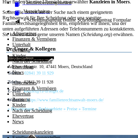
Hier finden Sie eine Übersicht ausgewählter
Kanzleien in Moers
.
Familienberatungsstellen
Verzeichnisse
Sollten Sie derzeit auf der Suche nach einem geeignetem
Rechtsanwalt für Ihre Scheidung oder una sonstige
» Scheidungsantrag Online
Scheidungsantrag
Formular
Familienrechtsangelegenheit sein, empfehlen wir Ihnen, una der
unten aufgeführten Adressen oder Telefonnummern zu kontaktieren.
Allgemeines
Sie können dabei gerne unseren Namen (
Scheidung.org
) erwähnen.
Finanzen & Vermögen
Unterhalt
Dr. Unger & Kollegen
Beratung
Kinder
Nach der Scheidung
Ehevertrag
Adresse:
Haagstr. 10, 47441 Moers, Deutschland
News
Telefon
02841 39 11 929
Telefax
02841 39 11 928
Allgemeines
Finanzen & Vermögen
E-Mail
kanzlei@ra-drunger.de
Unterhalt
Beratung
Webseite
https://www.familienrechtsanwalt-moers.de/
Kinder
» Bewertungen
» Rechtsgebiete
» Preise
» Termine
Nach der Scheidung
Ehevertrag
News
Scheidungskanzleien
Familienberatungsstellen