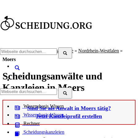
Scheidung.org
»
Scheidungsanwälte
»
Nordrhein-Westfalen
»
Moers
Scheidungsanwälte und
Kanzleien in Moers
Wissensbasis
Wissen
Sind Sie als Anwalt in Moers tätig?
Wissensbasis
Wissen
Jetzt Kanzleiprofil erstellen
Rechner
Scheidungskanzleien