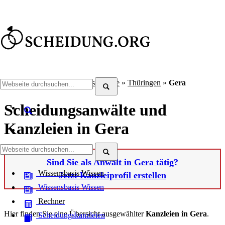
Scheidung.org
»
Scheidungsanwälte
»
Thüringen
»
Gera
Scheidungsanwälte und
Kanzleien in Gera
Sind Sie als Anwalt in Gera tätig?
Wissensbasis
Wissen
Jetzt Kanzleiprofil erstellen
Wissensbasis
Wissen
Rechner
Hier finden Sie eine Übersicht ausgewählter
Kanzleien in Gera
.
Scheidungskanzleien