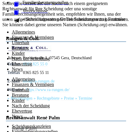
Familienberatungsstellen
Sollten Sie derzeit auf der Suche nach einem geeignetem
Rechtsanwalt für Ihre Scheidung oder una sonstige
Verzeichnisse
Familienrechtsangelegenheit sein, empfehlen wir Ihnen, una der
» Scheidungsantrag Online
Scheidungsantrag
Formular
unten aufgeführten Adressen oder Telefonnummern zu kontaktieren.
Sie können dabei gerne unseren Namen (
Scheidung.org
) erwähnen.
Allgemeines
Finanzen & Vermögen
Rungen & Coll.
Unterhalt
Beratung
Kinder
Adresse:
Enzianstraße 1, 07545 Gera, Deutschland
Nach der Scheidung
Ehevertrag
Telefon
0365 825 55 0
News
Telefax
0365 825 55 11
Allgemeines
E-Mail
info@ra-rungen.de
Finanzen & Vermögen
Unterhalt
Webseite
https://www.ra-rungen.de/
Beratung
» Bewertungen
» Rechtsgebiete
» Preise
» Termine
Kinder
Nach der Scheidung
Ehevertrag
News
Rechtsanwalt René Palm
Scheidungskanzleien
Familienberatungsstellen