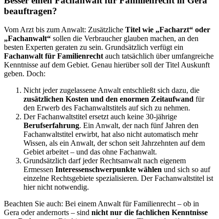
Besser einen Fachanwalt für Familienrecht in Gera
beauftragen?
Vom Arzt bis zum Anwalt: Zusätzliche
Titel wie „Facharzt“ oder
„Fachanwalt“
sollen die Verbraucher glauben machen, an den
besten Experten geraten zu sein. Grundsätzlich verfügt ein
Fachanwalt für Familienrecht
auch tatsächlich über umfangreiche
Kenntnisse auf dem Gebiet. Genau hierüber soll der Titel Auskunft
geben. Doch:
Nicht jeder zugelassene Anwalt entschließt sich dazu, die
zusätzlichen Kosten und den enormen Zeitaufwand
für
den Erwerb des Fachanwaltstitels auf sich zu nehmen.
Der Fachanwaltstitel ersetzt auch keine 30-jährige
Berufserfahrung
. Ein Anwalt, der nach fünf Jahren den
Fachanwaltstitel erwirbt, hat also nicht automatisch mehr
Wissen, als ein Anwalt, der schon seit Jahrzehnten auf dem
Gebiet arbeitet – und das ohne Fachanwalt.
Grundsätzlich darf jeder Rechtsanwalt nach eigenem
Ermessen
Interessenschwerpunkte wählen
und sich so auf
einzelne Rechtsgebiete spezialisieren. Der Fachanwaltstitel ist
hier nicht notwendig.
Beachten Sie auch: Bei einem Anwalt für Familienrecht – ob in
Gera oder andernorts – sind
nicht nur die fachlichen Kenntnisse