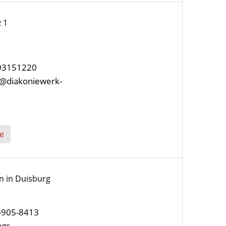
z 1
/93151220
le@diakoniewerk-
e
n in Duisburg
-905-8413
ngs-