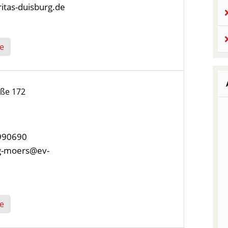
ritas-duisburg.de
e
aße 172
/990690
rg-moers@ev-
e