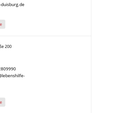
k-duisburg.de
e
ße 200
/2809990
@lebenshilfe-
e