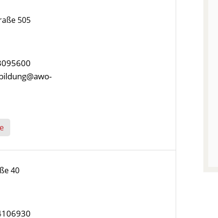
raße 505
/3095600
enbildung@awo-
e
ße 40
/4106930