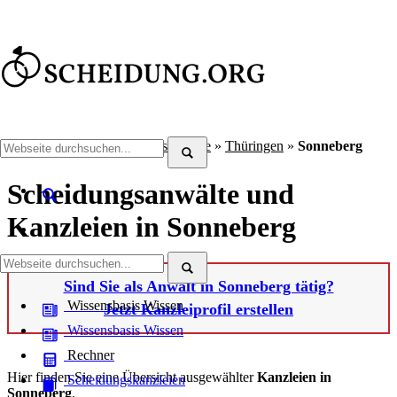
Scheidung.org
»
Scheidungsanwälte
»
Thüringen
»
Sonneberg
Scheidungsanwälte und
Kanzleien in Sonneberg
Sind Sie als Anwalt in Sonneberg tätig?
Wissensbasis
Wissen
Jetzt Kanzleiprofil erstellen
Wissensbasis
Wissen
Rechner
Hier finden Sie eine Übersicht ausgewählter
Kanzleien in
Scheidungskanzleien
Sonneberg
.