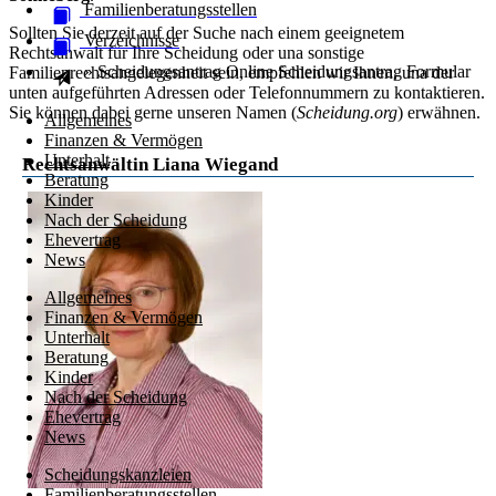
Familienberatungsstellen
Sollten Sie derzeit auf der Suche nach einem geeignetem
Verzeichnisse
Rechtsanwalt für Ihre Scheidung oder una sonstige
» Scheidungsantrag Online
Scheidungsantrag
Formular
Familienrechtsangelegenheit sein, empfehlen wir Ihnen, una der
unten aufgeführten Adressen oder Telefonnummern zu kontaktieren.
Sie können dabei gerne unseren Namen (
Scheidung.org
) erwähnen.
Allgemeines
Finanzen & Vermögen
Unterhalt
Rechtsanwältin Liana Wiegand
Beratung
Kinder
Nach der Scheidung
Ehevertrag
News
Allgemeines
Finanzen & Vermögen
Unterhalt
Beratung
Kinder
Nach der Scheidung
Ehevertrag
News
Scheidungskanzleien
Familienberatungsstellen